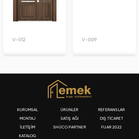
V-012
V-009
KURUMSAL
ÜRÜNLER
REFERANSLAR
MONTAJ
SATIŞ AĞI
DIŞ TİCARET
İLETİŞİM
SHÜCO PARTNER
FUAR 2022
KATALOG