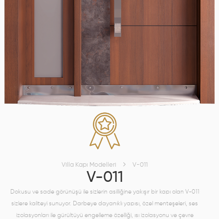
Villa Kapı Modelleri
V-011
V-011
Dokusu ve sade görünüşü ile sizlerin asilliğine yakışır bir kapı olan V-011
sizlere kaliteyi sunuyor. Darbeye dayanıklı yapısı, özel menteşeleri, ses
izolasyonları ile gürültüyü engelleme özelliği, ısı izolasyonu ve çevre