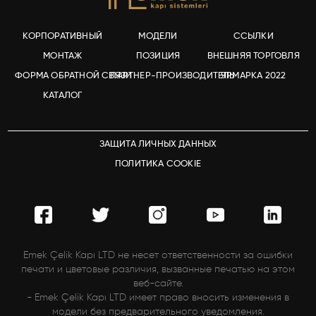
КОРПОРАТИВНЫЙ
МОДЕЛИ
ССЫЛКИ
МОНТАЖ
ПОЗИЦИЯ
ВНЕШНЯЯ ТОРГОВЛЯ
ФОРМА ОБРАТНОЙ СВЯЗИ
ПАРТНЕР-ПРОИЗВОДИТЕЛЬ
ЯРМАРКА 2022
КАТАЛОГ
ЗАЩИТА ЛИЧНЫХ ДАННЫХ
ПОЛИТИКА COOKIE
Emek Çelik Kapı LTD не несет ответственности за ошибки
печати и цветовые различия, вызванные печатью на этом
веб-сайте.
- Emek Çelik Kapı LTD имеет право вносить изменения в
модели без предварительного уведомления.