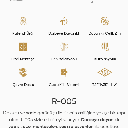
Patentli Ürün
Darbeye Dayanıklı
Dayanıklı Çelik Zırh
Özel Menteşe
Ses İzolasyonu
Isı İzolasyonu
Çevre Dostu
Güçlü Kilit Sistemi
TSE 14351-1-A1
R-005
Dokusu ve sade görünüşü ile sizlerin asilliğine yakışır bir kapı
olan R-005 sizlere kaliteyi sunuyor.
Darbeye dayanıklı
yapısı,
özel menteşeleri,
ses izolasyonları
ile gürültüyü