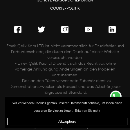
SCHUTZ PERSÖNLICHER DATEN
COOKIE-POLITIK
Emek Çelik Kapı LTD ist nicht verantwortlich für Druckfehler und
Farbunterschiede, die durch den Druck auf dieser Website
verursacht werden.
- Emek Çelik Kapı LTD behält sich das Recht vor, ohne
vorherige Ankündigung Änderungen an den Modellen
vorzunehmen.
- Das an den Türen verwendete Zubehör dient zu
Demonstrationszwecken als Beispiel und das Zubehör jeder
Türgruppe ist Standard.
- Modelle können auf verschiedene Beschichtungsgruppen
.
Wir verwenden Cookies gemäß unserer Datenschutzrichtlinie, um Ihnen einen
angewendet werden.
- Türmodelle und andere Bilder auf dieser Website dürfen nicht
besseren Service zu bieten.
Erfahren Sie mehr
ohne Genehmigung kopiert oder reproduziert werden.
Akzeptiere
© 2020 Emek Çelik Kapı -
Design & Entwicklung Mazaka Software