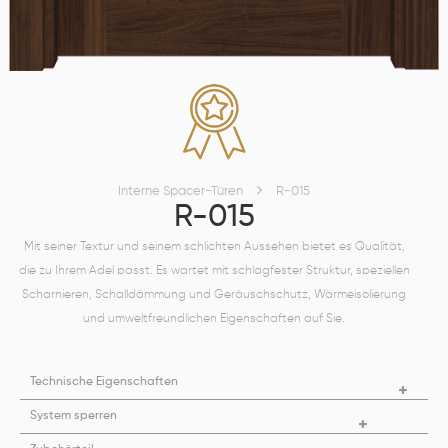
Interne Spacer-Türen
R-015
R-015
Mit seiner Textur und seinem schlichten Aussehen bietet es Qualität,
die zu Ihrem Adel passt. Es wartet mit schlagfester Struktur, speziellen
Scharnieren, Schalldämmung und Geräuschschutz, Wärmeisolierung
und umweltfreundlichen Eigenschaften auf Sie.
Technische Eigenschaften
System sperren