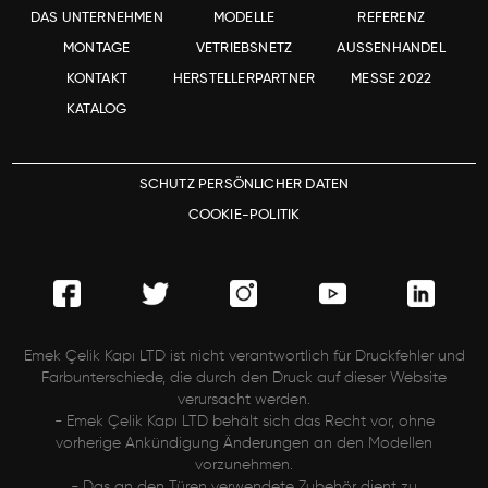
DAS UNTERNEHMEN
MODELLE
REFERENZ
MONTAGE
VETRIEBSNETZ
AUSSENHANDEL
KONTAKT
HERSTELLERPARTNER
MESSE 2022
KATALOG
SCHUTZ PERSÖNLICHER DATEN
COOKIE-POLITIK
Emek Çelik Kapı LTD ist nicht verantwortlich für Druckfehler und
Farbunterschiede, die durch den Druck auf dieser Website
verursacht werden.
- Emek Çelik Kapı LTD behält sich das Recht vor, ohne
vorherige Ankündigung Änderungen an den Modellen
vorzunehmen.
- Das an den Türen verwendete Zubehör dient zu