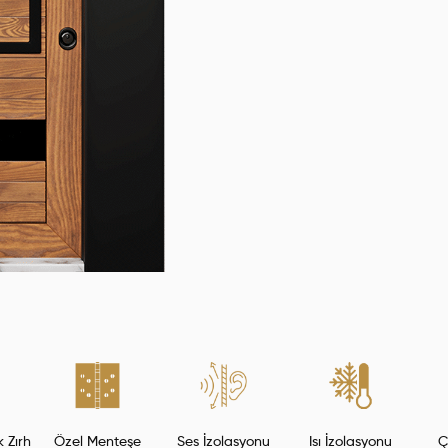
k Zırh
Özel Menteşe
Ses İzolasyonu
Isı İzolasyonu
Ç