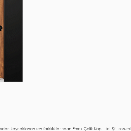
an kaynaklanan ren farklılıklarından Emek Çelik Kapı Ltd. Şti. sorumlu