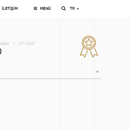
İLETİŞİM
MENÜ
TR
lleri
KT-500
0
r