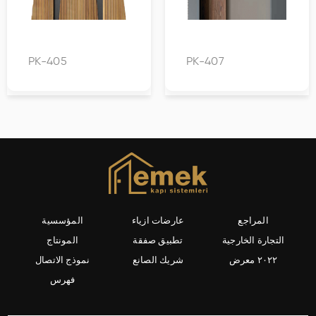
PK-405
PK-407
المراجع
عارضات ازياء
المؤسسية
التجارة الخارجية
تطبيق صفقة
المونتاج
٢٠٢٢ معرض
شريك الصانع
نموذج الاتصال
فهرس